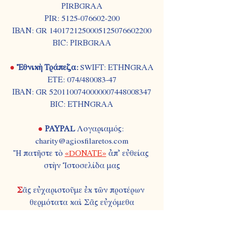
PIRBGRAA
PIR: 5125-076602-200
IBAN: GR 1401721250005125076602200
BIC: PIRBGRAA
● 
Ἐθνικὴ Τράπεζα: 
SWIFT: ETHNGRAA
ETE: 074/480083-47
IBAN: GR 5201100740000007448008347
BIC: ETHNGRAA
●
PAYPAL 
Λογαριαμός: 
charity@agiosfilaretos.com
Ἢ πατῆστε τὸ 
«DONATE»
 ἀπ᾿ εὐθείας 
στὴν Ἱστοσελίδα μας
Σ
ᾶς εὐχαριστοῦμε ἐκ τῶν προτέρων 
θερμότατα καὶ Σᾶς εὐχόμεθα
Κ
αλὰ καὶ 
Ε
ὐλογημένα 
Χ
ριστούγεννα! 
Σ
ᾶς μεταβιβάζουμε τὴν εὐγνωμοσύνη 