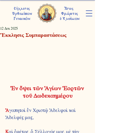
Σύλλογος
Ἅγιος
Ὀρθοδόξων
Φιλάρετος
Γυναικών
ὁ Ἐλεήμων
12 Δεκ 2025
Ἔκκλησις Συμπαραστάσεως
Ἐν ὄψει τῶν Ἁγίων Ἑορτῶν 
τοῦ Δωδεκαημέρου
Ἀ
γαπητοὶ ἐν Χριστῷ Ἀδελφοὶ καὶ 
Ἀδελφές μας,
K
αὶ ἐφέτος, ὁ Σύλλογός μας, μὲ τὴν 