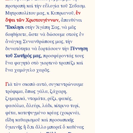
προτροπὴ καὶ τὴν εὐλογία τοῦ Σεβασμ. 
Μητροπολίτου μας, κ. Κυπριανοῦ, 
ἐν 
ὄψει τῶν Χριστουγέννων,
ἀπευθύνει 
Ἔκκλησι 
στὴν Ἀγάπη Σας, νὰ μᾶς 
βοηθήσετε, ὥστε νὰ δώσουμε στοὺς ἐν 
ἀνάγκῃ Συνανθρώπους μας, τὴν 
δυνατότητα νὰ ἑορτάσουν τὴν 
Γέννηση 
τοῦ Σωτῆρός μας,
 προσφέροντάς τους 
ἕνα φαγητὸ στὸ γιορτινὸ τραπέζι καὶ 
ἕνα χαμόγελο χαρᾶς.
Γ
ιὰ τὸν σκοπὸ αυτό, συγκεντρώνουμε 
τρόφιμα, ὅπως γάλα, ζάχαρη, 
ζυμαρικά, ντομάτα, ρύζι, φακές, 
φασόλια, ἀλεύρι, λάδι, κίτρινο τυρί, 
φέτα, κατεψυγμένο κρέας (χοιρινό), 
εἴδη καθαρισμοῦ καὶ προσωπικῆς 
ὑγιεινῆς ἢ ὅ,τι ἄλλο μπορεῖ ὁ καθένας 