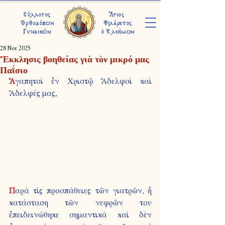
Σύλλογος
Ἅγιος
Ὀρθοδόξων
Φιλάρετος
Γυναικών
ὁ Ἐλεήμων
28 Νοε 2025
Ἔκκλησις βοηθείας γιὰ τὸν μικρό μας
Παΐσιο
Ἀ
γαπητοὶ ἐν Χριστῷ Ἀδελφοὶ καὶ 
Ἀδελφές μας,
Π
αρὰ τὶς προσπάθειες τῶν γιατρῶν, ἡ 
κατάσταση τῶν νεφρῶν του 
ἐπειδεινώθηκε σημαντικὰ καὶ δὲν 