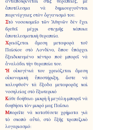
ἀνταποκρίνεται στὶς θεραπεῖες, μὲ 
ἀποτέλεσμα νὰ δημιουργοῦνται 
παρενέργειες στὸν ὀργανισμό του.
Σ
τὸ νοσοκομεῖο τῶν Ἀθηνῶν δὲν ἔχει 
βρεθεῖ μέχρι στιγμῆς κάποια 
ἀποτελεσματικὴ θεραπεία.
Χ
ρειάζεται ἄμεση μεταφορὰ τοῦ 
Παϊσίου στὸ Λονδίνο, ὅπου ὑπάρχει 
ἐξειδικευμένο κέντρο ποὺ μπορεῖ νὰ 
ἀναλάβει τὴν θεραπεία του.
Ἡ 
οἰκογένιά του χρειάζεται ἄμεση 
οἰκονομικὴ ὑποστήριξη, ὥστε νὰ 
καλυφθοῦν τὰ ἔξοδα μεταφορᾶς καὶ 
νοσηλείας στὸ ἐξωτερικό
Κ
άθε βοήθεια- μικρὴ ἢ μεγάλη-μπορεῖ νὰ 
βοηθήσει τὸν μικρό μας Παΐσιο.
Μ
πορεῖτε νὰ καταθέσετε χρήματα γιὰ 
τὸ σκοπὸ αὐτό, στὸ ἑξῆς τραπεζικὸ 
λογαριασμό: