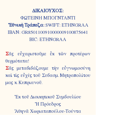
ΔΙΚΑΙΟΥΧΟΣ:
ΦΩΤΕΙΝΗ ΜΠΟΓΝΤΑΝΤΙ
Ἐθνικὴ Τράπεζα: 
SWIFT: ETHNGRAA
IBAN: GR8501100910000009100875641
BIC: ETHNGRAA
Σ
ᾶς εὐχαριστοῦμε ἐκ τῶν προτέρων 
θερμότατα!
Σ
ᾶς μεταβιβάζουμε τὴν εὐγνωμοσύνη 
καὶ τὶς εὐχὲς τοῦ Σεβασμ. Μητροπολίτου 
μας κ. Κυπριανοῦ.
Ἐκ τοῦ Διοικητικοῦ Συμβουλίου
Ἡ Πρόεδρος
Ἀθηνᾶ Χωριατοπούλου-Τούντα
Εμφάνιση όλων
Πρόσφατες αναρτήσεις