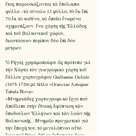
ἔτος παρουσιάζονται τὰ ὑπόλοιπα 
φύλλα –τὸ σύνολο 12 φύλλα, 50 ἑκ. ἐπὶ 
70 ἑκ. τὸ καθένα, τὰ ὁποῖα ἑνωμένα 
σχηματίζουν  ἕνα χάρτη τῆς Ἑλλάδος 
καὶ τοῦ Βαλκανικοῦ χώρου, 
διαστάσεων περίπου δύο ἐπὶ δύο 
μέτρων. 
Ὁ Ρήγας χρησιμοποίησε ὡς πρότυπο γιὰ 
τὴν Χάρτα τὸν γεωγραφικὸ χάρτη τοῦ 
Γάλλου χαρτογράφου Guillaume Delisle 
(1675-1726) μὲ τίτλο «Graeciae Antiquae 
Tabula Nova».
«Μνημειῶδες χαρτογραφι-κὸ ἔργο ποὺ 
ἀπέβλεπε στὴν ἐθνικὴ ἀφύπνιση τῶν 
ὑποδούλων Ἑλλήνων καὶ τῶν λαῶν τῆς 
Βαλκανικῆς... Μνημεῖο πραγματικὸ γιὰ 
τὴν ἐποχή του, τὸ μεγαλόπνοο αὐτὸ 
ἔργο τοῦ Ρήγα, ἄθλος ἐκδοτικός, ἔργο 