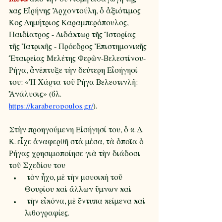
κας Εἰρήνης Ἀρχοντούλη, ὁ ἀξιότιμος 
Κος Δημήτριος Καραμπερόπουλος, 
Παιδίατρος - Διδάκτωρ τῆς Ἱστορίας 
τῆς Ἰατρικῆς - Πρόεδρος Ἐπιστημονικῆς 
Ἑταιρείας Μελέτης Φερῶν-Βελεστίνου-
Ρήγα, ἀνέπτυξε τὴν δεύτερη Εἰσήγησί 
του: «Ἡ Χάρτα τοῦ Ρήγα Βελεστινλῆ: 
Ἀνάλυσις» (βλ. 
https://karaberopoulos.gr/
). 
Στὴν προηγούμενη Εἰσήγησί του, ὁ κ. Δ. 
Κ. εἶχε ἀναφερθῆ στὰ μέσα, τὰ ὁποῖα ὁ 
Ρήγας χρησιμοποίησε γιὰ τὴν διάδοσι 
τοῦ Σχεδίου του 
 τὸν ἦχο, μὲ τὴν μουσικὴ τοῦ 
Θουρίου καὶ ἄλλων ὕμνων καὶ
 τὴν εἰκόνα, μὲ ἔντυπα κείμενα καὶ 
λιθογραφίες.