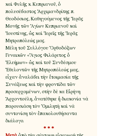
καὶ Φυλῆς κ. Κυπριανοῦ, ὁ 
πολυσέβαστος Ἀρχιμανδρίτης π. 
Θεοδόσιος, Καθηγούμενος τῆς Ἱερᾶς 
Μονῆς τῶν Ἁγίων Κυπριανοῦ καὶ 
Ἰουστίνης, ὡς καὶ Ἱερεῖς τῆς Ἱερᾶς 
Μητροπόλεώς μας.
Μέλη τοῦ Συλλόγου Ὀρθοδόξων 
Γυναικῶν «Ἅγιος Φιλάρετος ὁ 
Ἐλεήμων» ὡς καὶ τοῦ Συνδέσμου 
Ἐθελοντῶν τῆς Μητροπόλεώς μας, 
εἶχαν ἀναλάβει τὴν ἑτοιμασία τῆς 
Συνάξεως καὶ τὴν φροντίδα τῶν 
προσερχομένων, στὴν δὲ κα Εἰρήνη 
Ἀρχοντούλη, ἀνατέθηκε ἡ διακονία νὰ 
παρουσιάση τὸν Ὁμιλητὴ καὶ νὰ 
συντονίση τὸν ἐπακολουθήσαντα 
διάλογο.
* * *
Μετὰ
 ἀπὸ τὴν σύντομη εἰσαγωγὴ τῆς 