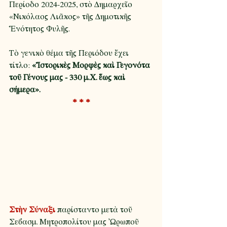
Περίοδο 2024-2025, στὸ Δημαρχεῖο 
«Νικόλαος Λιᾶκος» τῆς Δημοτικῆς 
Ἑνότητος Φυλῆς. 
Τὸ γενικὸ θέμα τῆς Περιόδου ἔχει 
τίτλο: 
«Ἱστορικὲς Μορφὲς καὶ Γεγονότα 
τοῦ Γένους μας - 330 μ.Χ. ἕως καὶ 
σήμερα».
* * *
Στὴν Σύναξι
 παρίσταντο μετὰ τοῦ 
Σεβασμ. Μητροπολίτου μας Ὠρωποῦ 