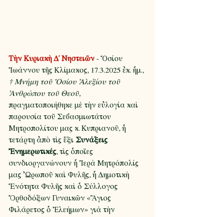
Τὴν Κυριακὴ Δ΄ Νηστειῶν
 - Ὁσίου 
Ἰωάννου τῆς Κλίμακος, 17.3.2025 ἐκ. ἡμ.,
† Μνήμη τοῦ Ὁσίου Ἀλεξίου τοῦ 
Ἀνθρώπου τοῦ Θεοῦ,
πραγματοποιήθηκε μὲ τὴν εὐλογία καὶ 
παρουσία τοῦ Σεβασμιωτάτου 
Μητροπολίτου μας κ. Κυπριανοῦ, ἡ 
τετάρτη ἀπὸ τὶς ἕξι 
Συνάξεις 
Ἐνημερωτικές
, τὶς ὁποῖες 
συνδιοργανώνουν ἡ Ἱερὰ Μητρόπολίς 
μας ᾿Ωρωποῦ καὶ Φυλῆς, ἡ Δημοτικὴ 
Ἑνότητα Φυλῆς καὶ ὁ Σύλλογος 
Ὀρθοδόξων Γυναικῶν «Ἅγιος 
Φιλάρετος ὁ Ἐλεήμων» γιὰ τὴν 