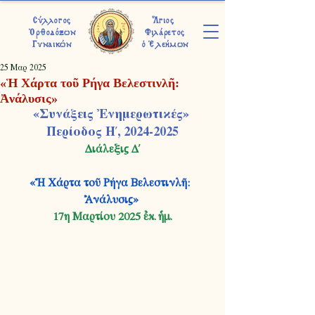
Σύλλογος
Ἅγιος
Ὀρθοδόξων
Φιλάρετος
Γυναικών
ὁ Ἐλεήμων
25 Μαρ 2025
«Ἡ Χάρτα τοῦ Ρήγα Βελεστινλῆ:
Ἀνάλυσις»
«Συνάξεις Ἐνημερωτικές» 
 Περίοδος Η΄, 2024-2025 
Διάλεξις Δ΄
«Ἡ Χάρτα τοῦ Ρήγα Βελεστινλῆ:  
Ἀνάλυσις» 
17η Μαρτίου 2025 ἐκ. ἡμ.