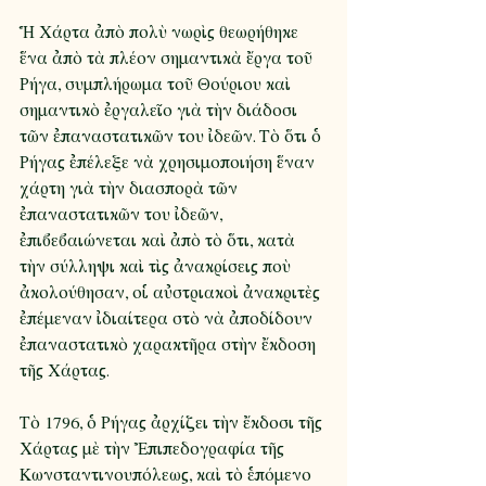
Ἡ Χάρτα ἀπὸ πολὺ νωρὶς θεωρήθηκε 
ἕνα ἀπὸ τὰ πλέον σημαντικὰ ἔργα τοῦ 
Ρήγα, συμπλήρωμα τοῦ Θούριου καὶ 
σημαντικὸ ἐργαλεῖο γιὰ τὴν διάδοσι 
τῶν ἐπαναστατικῶν του ἰδεῶν. Τὸ ὅτι ὁ 
Ρήγας ἐπέλεξε νὰ χρησιμοποιήση ἕναν 
χάρτη γιὰ τὴν διασπορὰ τῶν 
ἐπαναστατικῶν του ἰδεῶν, 
ἐπιβεβαιώνεται καὶ ἀπὸ τὸ ὅτι, κατὰ 
τὴν σύλληψι καὶ τὶς ἀνακρίσεις ποὺ 
ἀκολούθησαν, οἱ αὐστριακοὶ ἀνακριτὲς 
ἐπέμεναν ἰδιαίτερα στὸ νὰ ἀποδίδουν 
ἐπαναστατικὸ χαρακτῆρα στὴν ἔκδοση 
τῆς Χάρτας. 
Τὸ 1796, ὁ Ρήγας ἀρχίζει τὴν ἔκδοσι τῆς 
Χάρτας μὲ τὴν Ἐπιπεδογραφία τῆς 
Κωνσταντινουπόλεως, καὶ τὸ ἑπόμενο 