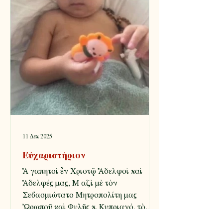
11 Δεκ 2025
Εὐχαριστήριον
Ἀ γαπητοὶ ἐν Χριστῷ Ἀδελφοὶ καὶ
Ἀδελφές μας, Μ αζὶ μὲ τὸν
Σεβασμιώτατο Μητροπολίτη μας
Ὠρωποῦ καὶ Φυλῆς κ. Κυπριανό, τὸ
Διοικητικὸ Συμβουλίου τοῦ