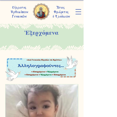
Σύλλογος
Ἅγιος
Ὀρθοδόξων
Φιλάρετος
Γυναικών
ὁ Ἐλεήμων
Ἐξερχόμενα